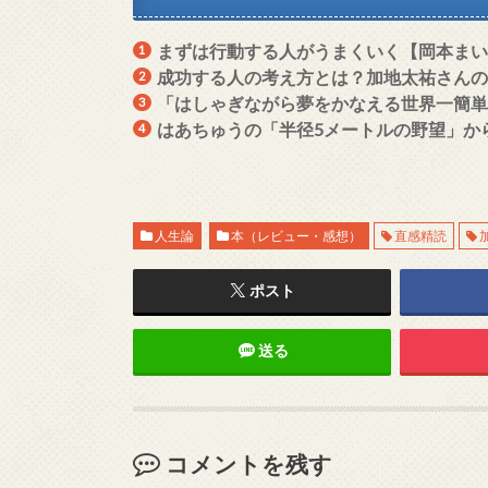
まずは行動する人がうまくいく【岡本ま
成功する人の考え方とは？加地太祐さん
「はしゃぎながら夢をかなえる世界一簡
はあちゅうの「半径5メートルの野望」か
人生論
本（レビュー・感想）
直感精読
ポスト
送る
コメントを残す