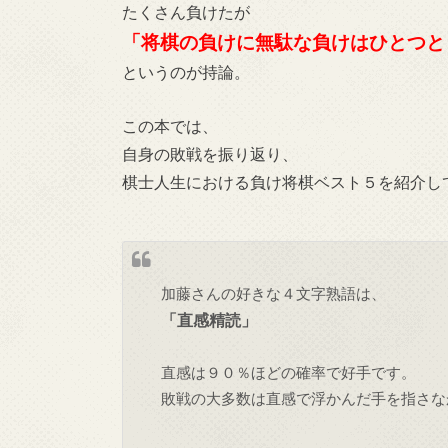
たくさん負けたが
「将棋の負けに無駄な負けはひとつと
というのが持論。
この本では、
自身の敗戦を振り返り、
棋士人生における負け将棋ベスト５を紹介し
加藤さんの好きな４文字熟語は、
「直感精読」
直感は９０％ほどの確率で好手です。
敗戦の大多数は直感で浮かんだ手を指さな