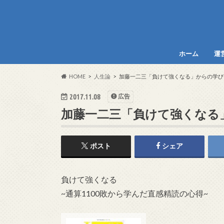
ホーム
運
HOME
人生論
加藤一二三「負けて強くなる」からの学び
2017.11.08
広告
加藤一二三「負けて強くなる
ポスト
シェア
負けて強くなる
~通算1100敗から学んだ直感精読の心得~