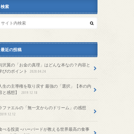
検索
最近の投稿
与沢翼の「お金の真理」はどんな本なの？内容と
学びのポイント
2020.04.24
人生の主導権を取り戻す 最強の「選択」【本の内
容と感想】
2019.12.18
ラファエルの「無一文からのドリーム」の感想
2019.12.12
食べる投資 ~ハーバードが教える世界最高の食事