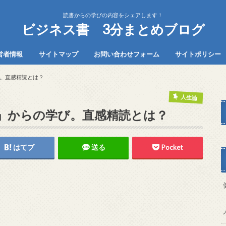
読書からの学びの内容をシェアします！
ビジネス書 3分まとめブログ
営者情報
サイトマップ
お問い合わせフォーム
サイトポリシー
。直感精読とは？
人生論
」からの学び。直感精読とは？
はてブ
送る
Pocket