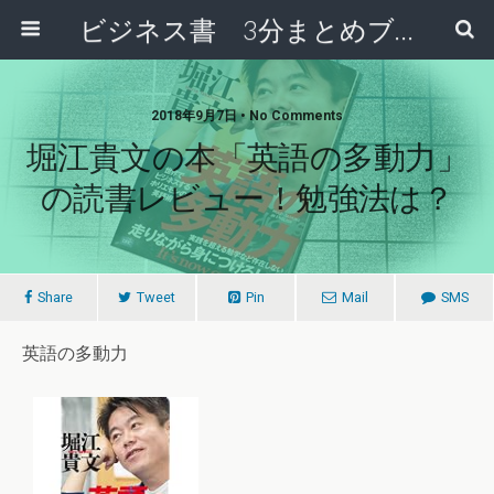
ビジネス書 3分まとめブログ
2018年9月7日 • No Comments
堀江貴文の本「英語の多動力」
の読書レビュー！勉強法は？
Share
Tweet
Pin
Mail
SMS
英語の多動力