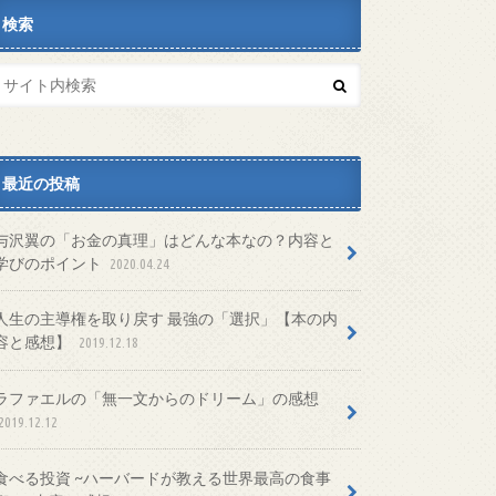
検索
最近の投稿
与沢翼の「お金の真理」はどんな本なの？内容と
学びのポイント
2020.04.24
人生の主導権を取り戻す 最強の「選択」【本の内
容と感想】
2019.12.18
ラファエルの「無一文からのドリーム」の感想
2019.12.12
食べる投資 ~ハーバードが教える世界最高の食事