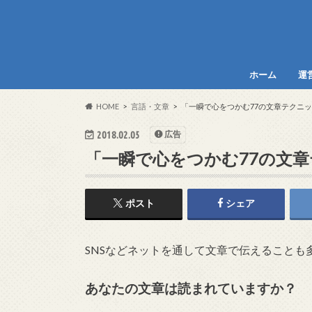
ホーム
運
HOME
言語・文章
「一瞬で心をつかむ77の文章テクニ
2018.02.05
広告
「一瞬で心をつかむ77の文
ポスト
シェア
SNSなどネットを通して文章で伝えることも
あなたの文章は読まれていますか？