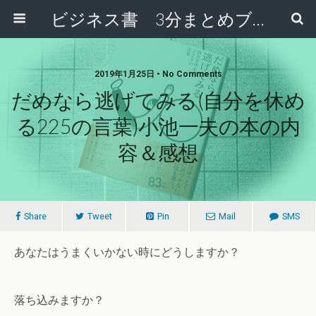
ビジネス書 3分まとめブログ
2019年1月25日 • No Comments
だめなら逃げてみる(自分を休め
る225の言葉)小池一夫の本の内
容＆感想
Share
Tweet
Pin
Mail
SMS
あなたはうまくいかない時にどうしますか？
落ち込みますか？