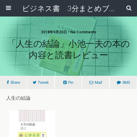
ビジネス書 3分まとめブログ
2018年9月25日 • No Comments
「人生の結論」小池一夫の本の
内容と読書レビュー
Share
Tweet
Pin
Mail
SMS
人生の結論