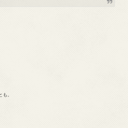
とも。
。