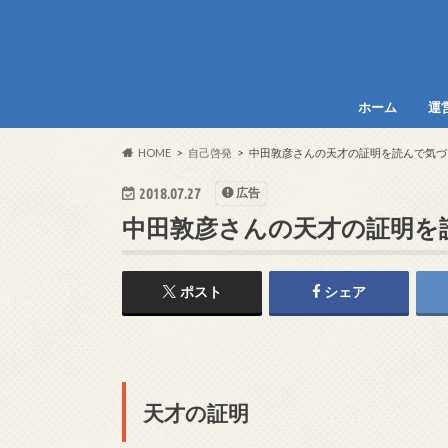
ホーム
運
HOME
自己啓発
中田敦彦さんの天才の証明を読んで気づ
2018.07.27
広告
中田敦彦さんの天才の証明を
ポスト
シェア
天才の証明