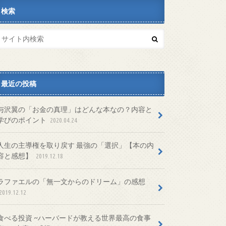
検索
最近の投稿
与沢翼の「お金の真理」はどんな本なの？内容と
学びのポイント
2020.04.24
人生の主導権を取り戻す 最強の「選択」【本の内
容と感想】
2019.12.18
ラファエルの「無一文からのドリーム」の感想
2019.12.12
食べる投資 ~ハーバードが教える世界最高の食事